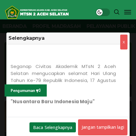
BERANDA
PROFIL MADRASAH
PELAYANAN PUBLIK
Selengkapnya
X
Seganap Civitas Akademik MTsN 2 Aceh
Selatan mengucapkan selamat Hari Ulang
Tahun Ke-79 Republik Indonesia, 17 Agustus
1945 - 2024.
Pengumuman
Belum ada Pengumuman..!
"Nusantara Baru Indonesia Maju"
Jangan tampilkan lagi
Baca Selengkapnya