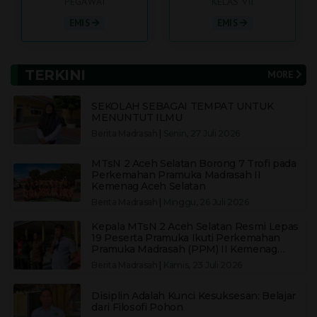
PEGAWAI
KELAS VII
EMIS
EMIS
TERKINI
MORE
SEKOLAH SEBAGAI TEMPAT UNTUK
MENUNTUT ILMU
Berita Madrasah
|
Senin, 27 Juli 2026
MTsN 2 Aceh Selatan Borong 7 Trofi pada
Perkemahan Pramuka Madrasah II
Kemenag Aceh Selatan
Berita Madrasah
|
Minggu, 26 Juli 2026
Kepala MTsN 2 Aceh Selatan Resmi Lepas
19 Peserta Pramuka Ikuti Perkemahan
Pramuka Madrasah (PPM) II Kemenag
Aceh Selatan
Berita Madrasah
|
Kamis, 23 Juli 2026
Disiplin Adalah Kunci Kesuksesan: Belajar
dari Filosofi Pohon