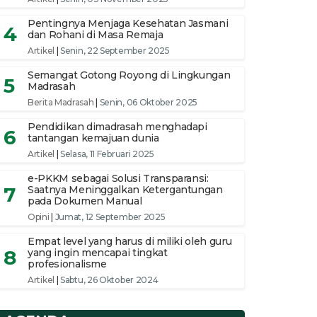
Pentingnya Menjaga Kesehatan Jasmani
4
dan Rohani di Masa Remaja
Artikel
|
Senin, 22 September 2025
Semangat Gotong Royong di Lingkungan
5
Madrasah
Berita Madrasah
|
Senin, 06 Oktober 2025
Pendidikan dimadrasah menghadapi
6
tantangan kemajuan dunia
Artikel
|
Selasa, 11 Februari 2025
e-PKKM sebagai Solusi Transparansi:
7
Saatnya Meninggalkan Ketergantungan
pada Dokumen Manual
Opini
|
Jumat, 12 September 2025
Empat level yang harus di miliki oleh guru
8
yang ingin mencapai tingkat
profesionalisme
Artikel
|
Sabtu, 26 Oktober 2024