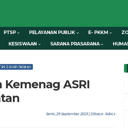
PTSP
PELAYANAN PUBLIK
E- PKKM
ZO
KESISWAAN
SARANA PRASARANA
HUMA
sN 2 Aceh Selatan
n Kemenag ASRI
atan
Senin, 29 September 2025 | Dibaca : 1484 x