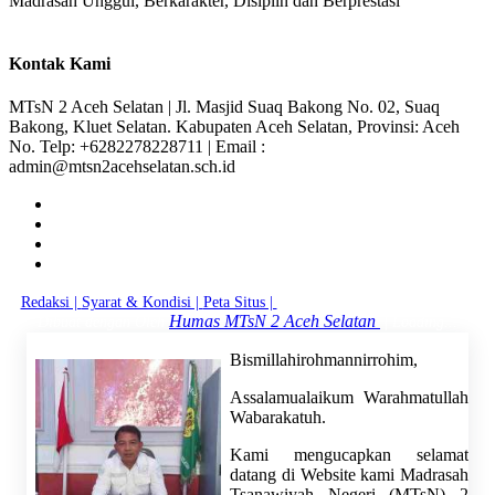
Madrasah Unggul, Berkarakter, Disiplin dan Berprestasi
Kontak Kami
MTsN 2 Aceh Selatan | Jl. Masjid Suaq Bakong No. 02, Suaq
Bakong, Kluet Selatan. Kabupaten Aceh Selatan, Provinsi: Aceh
No. Telp: +6282278228711 | Email :
admin@mtsn2acehselatan.sch.id
Redaksi |
Syarat & Kondisi |
Peta Situs |
© 2026 - MTsN 2 Aceh Selatan
Humas MTsN 2 Aceh Selatan
|
Dibuat dengan
Oleh
Loading...
Bismillahirohmannirrohim,
Assalamualaikum Warahmatullah
Wabarakatuh.
Kami mengucapkan selamat
datang di Website kami Madrasah
Tsanawiyah Negeri (MTsN) 2