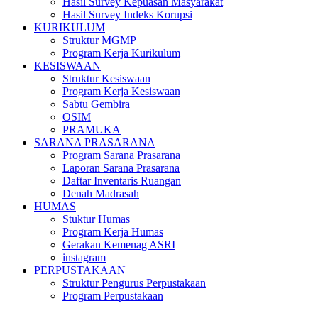
Hasil Survey Kepuasan Masyarakat
Hasil Survey Indeks Korupsi
KURIKULUM
Struktur MGMP
Program Kerja Kurikulum
KESISWAAN
Struktur Kesiswaan
Program Kerja Kesiswaan
Sabtu Gembira
OSIM
PRAMUKA
SARANA PRASARANA
Program Sarana Prasarana
Laporan Sarana Prasarana
Daftar Inventaris Ruangan
Denah Madrasah
HUMAS
Stuktur Humas
Program Kerja Humas
Gerakan Kemenag ASRI
instagram
PERPUSTAKAAN
Struktur Pengurus Perpustakaan
Program Perpustakaan