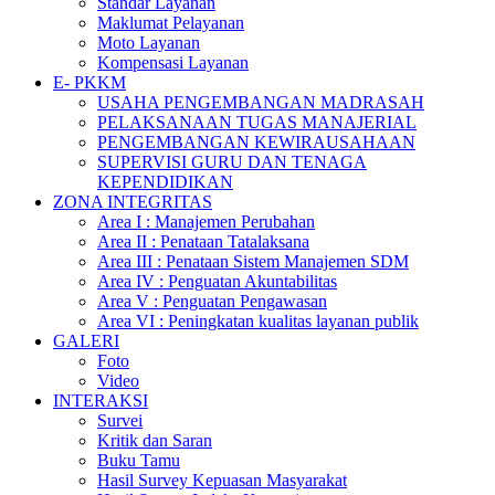
Standar Layanan
Maklumat Pelayanan
Moto Layanan
Kompensasi Layanan
E- PKKM
USAHA PENGEMBANGAN MADRASAH
PELAKSANAAN TUGAS MANAJERIAL
PENGEMBANGAN KEWIRAUSAHAAN
SUPERVISI GURU DAN TENAGA
KEPENDIDIKAN
ZONA INTEGRITAS
Area I : Manajemen Perubahan
Area II : Penataan Tatalaksana
Area III : Penataan Sistem Manajemen SDM
Area IV : Penguatan Akuntabilitas
Area V : Penguatan Pengawasan
Area VI : Peningkatan kualitas layanan publik
GALERI
Foto
Video
INTERAKSI
Survei
Kritik dan Saran
Buku Tamu
Hasil Survey Kepuasan Masyarakat