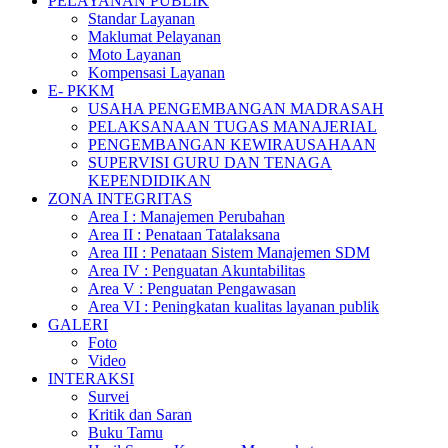
PELAYANAN PUBLIK
Standar Layanan
Maklumat Pelayanan
Moto Layanan
Kompensasi Layanan
E- PKKM
USAHA PENGEMBANGAN MADRASAH
PELAKSANAAN TUGAS MANAJERIAL
PENGEMBANGAN KEWIRAUSAHAAN
SUPERVISI GURU DAN TENAGA
KEPENDIDIKAN
ZONA INTEGRITAS
Area I : Manajemen Perubahan
Area II : Penataan Tatalaksana
Area III : Penataan Sistem Manajemen SDM
Area IV : Penguatan Akuntabilitas
Area V : Penguatan Pengawasan
Area VI : Peningkatan kualitas layanan publik
GALERI
Foto
Video
INTERAKSI
Survei
Kritik dan Saran
Buku Tamu