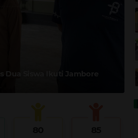
s Dua Siswa Ikuti Jambore
80
85