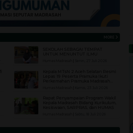
MORE
SEKOLAH SEBAGAI TEMPAT
UNTUK MENUNTUT ILMU
6
Humas Madrasah
|
Senin, 27 Juli 2026
i
Kepala MTsN 2 Aceh Selatan Resmi
Lepas 19 Peserta Pramuka Ikuti
Perkemahan Pramuka Madrasah
(PPM) II Kemenag Aceh Selatan
Humas Madrasah
|
Kamis, 23 Juli 2026
Rapat Penyampaian Program Wakil
Kepala Madrasah Bidang Kurikulum,
Kesiswaan, SARPRAS, dan HUMAS
Humas Madrasah
|
Sabtu, 18 Juli 2026