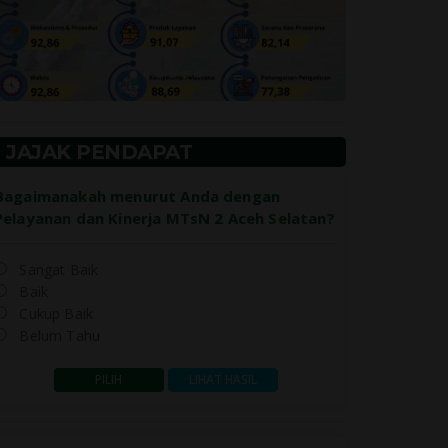
JAJAK PENDAPAT
BANK DATA
PEGAWAI
Kunjungi
Kunjungi
Bagaimanakah menurut Anda dengan
Pelayanan dan Kinerja MTsN 2 Aceh Selatan?
Sangat Baik
Baik
Cukup Baik
Belum Tahu