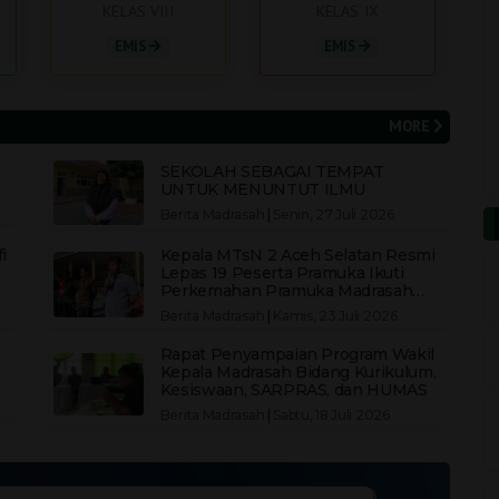
KELAS VIII
KELAS IX
EMIS
EMIS
MORE
SEKOLAH SEBAGAI TEMPAT
UNTUK MENUNTUT ILMU
Berita Madrasah
|
Senin, 27 Juli 2026
i
Kepala MTsN 2 Aceh Selatan Resmi
Lepas 19 Peserta Pramuka Ikuti
Perkemahan Pramuka Madrasah
(PPM) II Kemenag Aceh Selatan
Berita Madrasah
|
Kamis, 23 Juli 2026
Rapat Penyampaian Program Wakil
Kepala Madrasah Bidang Kurikulum,
Kesiswaan, SARPRAS, dan HUMAS
Berita Madrasah
|
Sabtu, 18 Juli 2026