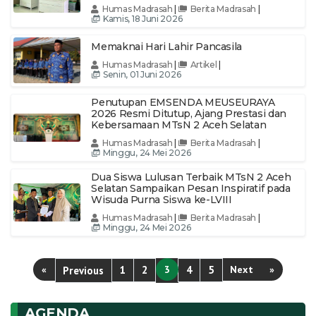
Siswa Madrasah (MATSAMA) Tahun
Humas Madrasah
|
Berita Madrasah
|
Pelajaran 2026/2027 sebagai Agenda
Kamis, 18 Juni 2026
Tahunan
Memaknai Hari Lahir Pancasila
Humas Madrasah
|
Artikel
|
Senin, 01 Juni 2026
Penutupan EMSENDA MEUSEURAYA
2026 Resmi Ditutup, Ajang Prestasi dan
Kebersamaan MTsN 2 Aceh Selatan
Humas Madrasah
|
Berita Madrasah
|
Minggu, 24 Mei 2026
Dua Siswa Lulusan Terbaik MTsN 2 Aceh
Selatan Sampaikan Pesan Inspiratif pada
Wisuda Purna Siswa ke-LVIII
Humas Madrasah
|
Berita Madrasah
|
Minggu, 24 Mei 2026
«
1
2
3
4
5
Next
»
Previous
AGENDA