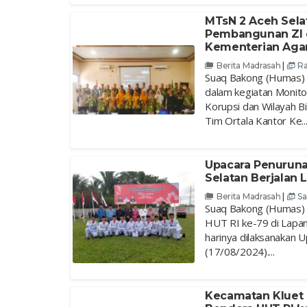
MTsN 2 Aceh Sela
Pembangunan ZI 
Kementerian Aga
Berita Madrasah
|
Ra
Suaq Bakong (Humas) -
dalam kegiatan Monito
Korupsi dan Wilayah 
Tim Ortala Kantor Ke..
Upacara Penuruna
Selatan Berjalan 
Berita Madrasah
|
Sa
Suaq Bakong (Humas) 
HUT RI ke-79 di Lapa
harinya dilaksanakan 
(17/08/2024)....
Kecamatan Kluet 