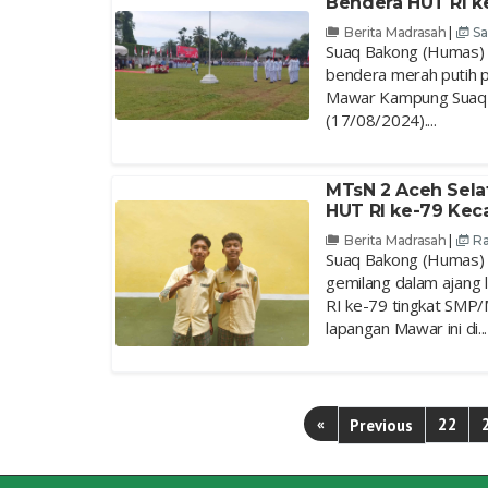
Bendera HUT RI k
Berita Madrasah
|
Sa
Suaq Bakong (Humas) -
bendera merah putih p
Mawar Kampung Suaq B
(17/08/2024)....
MTsN 2 Aceh Selat
HUT RI ke-79 Kec
Berita Madrasah
|
Ra
Suaq Bakong (Humas) 
gemilang dalam ajang 
RI ke-79 tingkat SMP/
lapangan Mawar ini di...
«
22
Previous