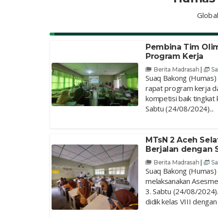
Globa
Pembina Tim Olim
Program Kerja
Berita Madrasah
|
Sa
Suaq Bakong (Humas) 
rapat program kerja d
kompetisi baik tingkat
Sabtu (24/08/2024)...
MTsN 2 Aceh Sela
Berjalan dengan 
Berita Madrasah
|
Sa
Suaq Bakong (Humas) 
melaksanakan Asesmen
3. Sabtu (24/08/2024).
didik kelas VIII dengan j