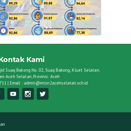
Kontak Kami
jid Suaq Bakong No. 02, Suaq Bakong, Kluet Selatan.
n Aceh Selatan, Provinsi: Aceh
711 | Email : admin@mtsn2acehselatan.sch.id
tan