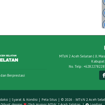
MTsN 2 Aceh Selatan | Jl. Mas
Kabupate
No. Telp: +6282278228
 dan Berprestasi
daksi |
Syarat & Kondisi |
Peta Situs |
© 2026 - MTsN 2 Aceh Sela
Humas MTsN 2 Aceh Selatan
|
Dibuat dengan
Oleh
Loading...